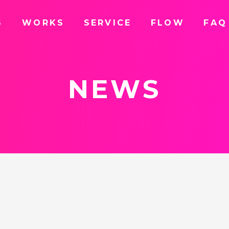
S
WORKS
SERVICE
FLOW
FAQ
N
E
W
S